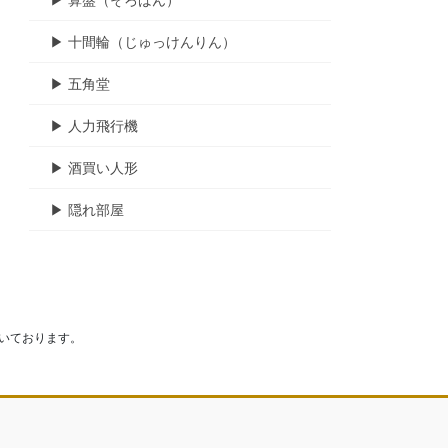
▶︎ 十間輪（じゅっけんりん）
▶︎ 五角堂
▶︎ 人力飛行機
▶︎ 酒買い人形
▶︎ 隠れ部屋
いております。