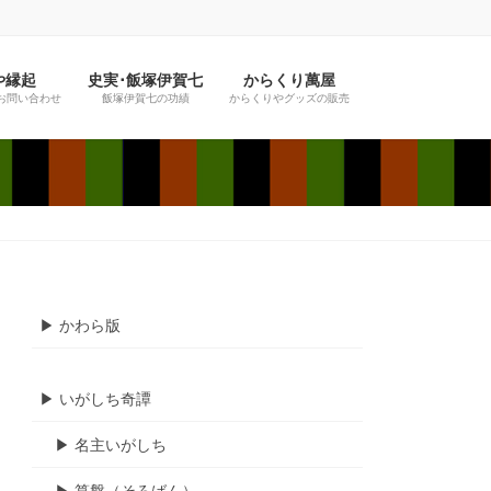
や縁起
史実･飯塚伊賀七
からくり萬屋
お問い合わせ
飯塚伊賀七の功績
からくりやグッズの販売
▶︎ かわら版
▶︎ いがしち奇譚
▶︎ 名主いがしち
▶︎ 算盤（そろばん）