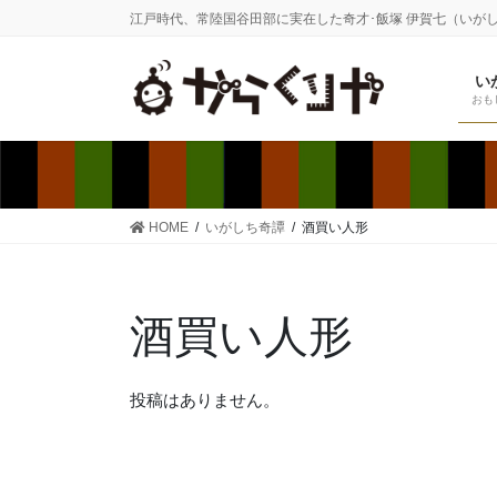
コ
ナ
江戸時代、常陸国谷田部に実在した奇才･飯塚 伊賀七（いが
ン
ビ
テ
ゲ
い
ン
ー
おも
ツ
シ
に
ョ
移
ン
動
に
移
HOME
いがしち奇譚
酒買い人形
動
酒買い人形
投稿はありません。