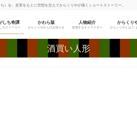
しち）を、史実をもとに空想を交えてからくりやが描くショートストーリー。
がしち奇譚
かわら版
人物紹介
からくり
しろストーリー
からくりやからのお知らせ
登場するキャラクター
からくりやとは？･
酒買い人形